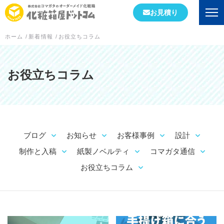
お見積り
ホーム
/
新着情報
/
お役立ちコラム
会社情報
初めての方へ
お役立ちコラム
会社概要
当社が選ばれる理由
ブログ
お知らせ
お客様事例
設計
工場案内
制作と入稿
紙製ノベルティ
コマガタ通信
スタッフブログ
お役立ちコラム
実績紹介
ブログ
設計
制作と入稿
箱の形状