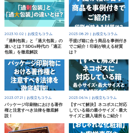
箱の材質
お問合せ
2023.10.02
お役立ちコラム
2023.08.29
お役立ちコラム
「印刷あり」お見積り
「過剰包装」と「過大包装」の
手提げ箱に合う商品を事例付き
違いとは？SDGs時代の「適正
でご紹介！印刷が映える材質
「印刷なし」お見積り
包装」を徹底解説
は？
サンプル請求
その他のお問合せ
よくあるご質問
2023.07.21
お役立ちコラム
2023.06.14
お役立ちコラム
パッケージ印刷物における著作
【すべて解決】ネコポスに対応
権と注意すべき法律を徹底解
している箱の最小サイズ・最大
説！
サイズと購入場所もご紹介！