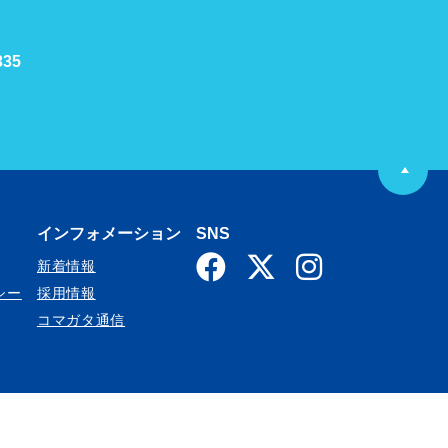
335
P
A
インフォメーション
SNS
新着情報
G
シー
採用情報
コマガタ通信
E
T
O