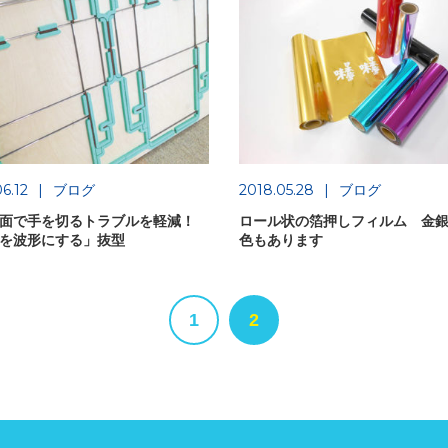
6.12
ブログ
2018.05.28
ブログ
面で手を切るトラブルを軽減！
ロール状の箔押しフィルム 金
を波形にする」抜型
色もあります
1
2