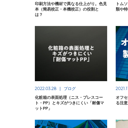
印刷方法や機材で異なる仕上がり。色見
トムソ
本（簡易校正・本機校正）の役割と
類や特
は？
2022.03.28
ブログ
2021.1
化粧箱の表面処理（ニス・プレスコー
オフセ
ト・PP）とキズがつきにくい「耐傷マ
る注意
ットPP」