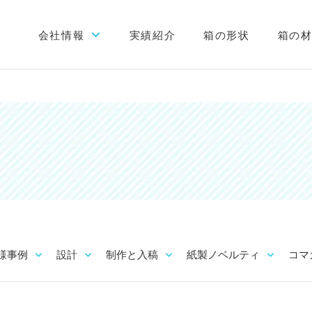
会社情報
実績紹介
箱の形状
箱の
初めての方へ
会社概要
当社が選ばれる理由
工場案内
スタッフブログ
様事例
設計
制作と入稿
紙製ノベルティ
コマ