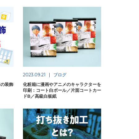
2023.09.21
ブログ
箱の装飾
化粧箱に漫画やアニメのキャラクターを
印刷：コート白ボール／片面コートカー
ドB／高級白板紙