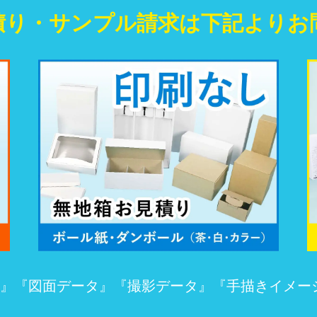
積り・
サンプル請求は
下記よりお
』『図面データ』『撮影データ』『手描きイメー