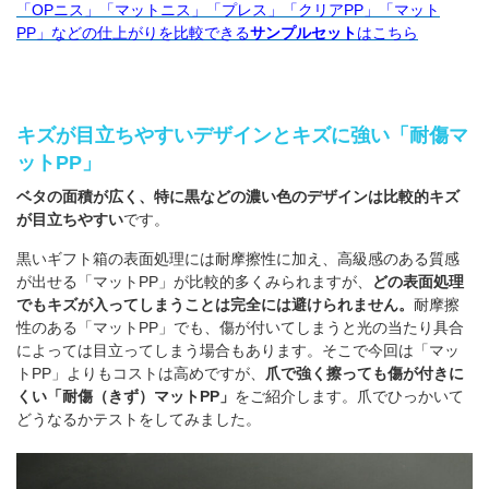
「OPニス」「マットニス」「プレス」「クリアPP」「マット
PP」などの仕上がりを比較できる
サンプルセット
はこちら
キズが目立ちやすいデザインとキズに強い「耐傷マ
ットPP」
ベタの面積が広く、特に黒などの濃い色のデザインは比較的キズ
が目立ちやすい
です。
黒いギフト箱の表面処理には耐摩擦性に加え、高級感のある質感
が出せる「マットPP」が比較的多くみられますが、
どの表面処理
でもキズが入ってしまうことは完全には避けられません。
耐摩擦
性のある「マットPP」でも、傷が付いてしまうと光の当たり具合
によっては目立ってしまう場合もあります。そこで今回は「マッ
トPP」よりもコストは高めですが、
爪で強く擦っても傷が付きに
くい「耐傷（きず）マットPP」
をご紹介します。爪でひっかいて
どうなるかテストをしてみました。