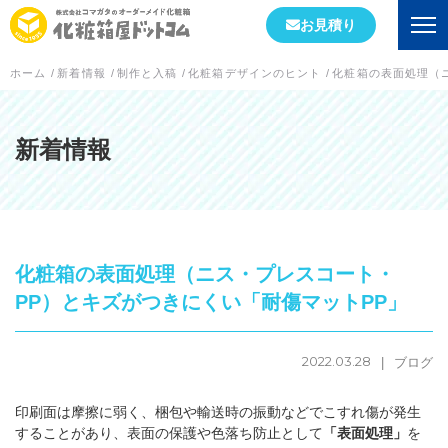
お見積り
ホーム
/
新着情報
/
制作と入稿
/
化粧箱デザインのヒント
/
化粧箱の表面処理（
会社情報
初めての方へ
新着情報
会社概要
当社が選ばれる理由
化粧箱の表面処理（ニス・プレスコート・
工場案内
PP）とキズがつきにくい「耐傷マットPP」
スタッフブログ
2022.03.28
ブログ
実績紹介
印刷面は摩擦に弱く、梱包や輸送時の振動などでこすれ傷が発生
箱の形状
することがあり、表面の保護や色落ち防止として
「表面処理」
を