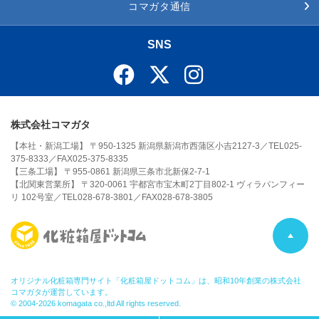
コマガタ通信
SNS
株式会社コマガタ
【本社・新潟工場】 〒950-1325 新潟県新潟市西蒲区小吉2127-3／TEL025-
375-8333／FAX025-375-8335
【三条工場】 〒955-0861 新潟県三条市北新保2-7-1
【北関東営業所】 〒320-0061 宇都宮市宝木町2丁目802-1 ヴィラパンフィー
リ 102号室／TEL028-678-3801／FAX028-678-3805
P
A
オリジナル化粧箱専門サイト「化粧箱屋ドットコム」は、昭和10年創業の株式会社
コマガタが運営しています。
© 2004-2026 komagata co.,ltd All rights reserved.
G