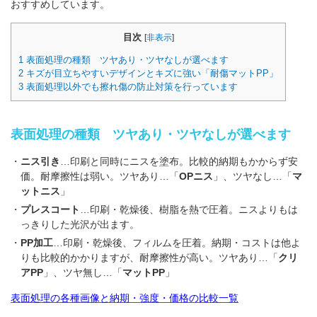
おすすめしています。
箱の材質
目次
[
非表示
]
お問合せ
1
表面処理の種類 ツヤあり・ツヤなしが選べます
2
キズが目立ちやすいデザインとキズに強い「耐傷マットPP」
「印刷あり」お見積り
3
表面処理以外でも擦れ傷の防止対策を行っています
「印刷なし」お見積り
表面処理の種類 ツヤあり・ツヤなしが選べます
サンプル請求
ニス引き
…印刷と同時にニスを塗布。比較的納期もかからず安
価。耐摩擦性は弱い。ツヤあり…「
OPニス
」、ツヤなし…「
マ
その他のお問合せ
ットニス
」
プレスコート
…印刷・乾燥後、樹脂を熱で圧着。ニスよりもは
よくあるご質問
っきりした光沢が出ます。
PP加工
…印刷・乾燥後、フィルムを圧着。納期・コストは他よ
りも比較的かかりますが、耐摩擦性が高い。ツヤあり…「
クリ
アPP
」、ツヤ無し…「
マットPP
」
表面処理の各種画像と納期・強度・価格の比較一覧