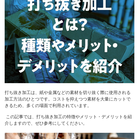
箱の材質
お問合せ
「印刷あり」お見積り
「印刷なし」お見積り
サンプル請求
その他のお問合せ
打ち抜き加工は、紙や金属などの素材を切り抜く際に使用される
よくあるご質問
加工方法のひとつです。コストを抑えつつ素材を大量にカットで
きるため、多くの場面で利用されています。
この記事では、打ち抜き加工の特徴やメリット・デメリットを紹
介しますので、ぜひ参考にしてください。