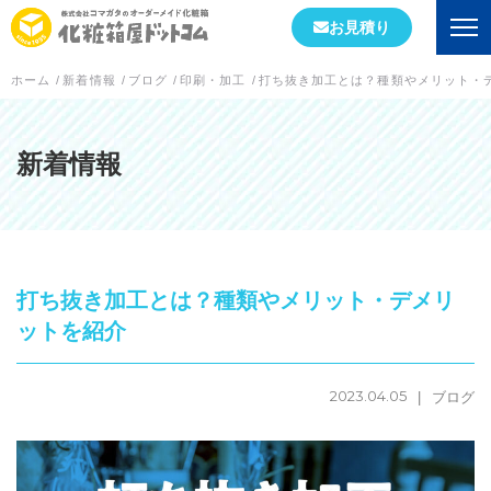
お見積り
ホーム
/
新着情報
/
ブログ
/
印刷・加工
/
打ち抜き加工とは？種類やメリット・
会社情報
初めての方へ
新着情報
会社概要
当社が選ばれる理由
打ち抜き加工とは？種類やメリット・デメリ
工場案内
ットを紹介
スタッフブログ
2023.04.05
ブログ
実績紹介
箱の形状