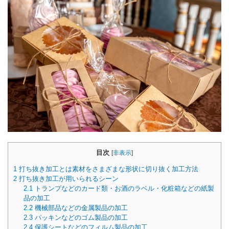
目次
[
非表示
]
1
打ち抜き加工とは素材をさまざまな形状に切り抜く加工方法
2
打ち抜き加工が用いられるシーン
2.1
トランプなどのカード類・お酒のラベル・化粧箱などの紙製
品の加工
2.2
機械部品などの金属製品の加工
2.3
パッキンなどのゴム製品の加工
2.4
保護シートなどのフィルム製品の加工