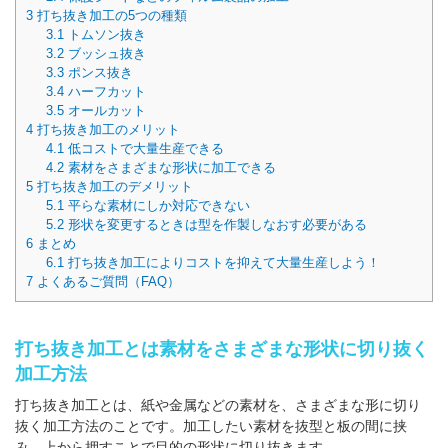
3
打ち抜き加工の5つの種類
3.1
トムソン抜き
3.2
ブッシュ抜き
3.3
ポンス抜き
3.4
ハーフカット
3.5
オールカット
4
打ち抜き加工のメリット
4.1
低コストで大量生産できる
4.2
素材をさまざまな形状に加工できる
5
打ち抜き加工のデメリット
5.1
平らな素材にしか対応できない
5.2
形状を変更するときは型を作製しなおす必要がある
6
まとめ
6.1
打ち抜き加工によりコストを抑えて大量生産しよう！
7
よくあるご質問（FAQ）
打ち抜き加工とは素材をさまざまな形状に切り抜く
加工方法
打ち抜き加工とは、紙や金属などの素材を、さまざまな形に切り
抜く加工方法のことです。加工したい素材を抜型と板の間に挟
み、上から押すことで目的の形状に切り抜きます。