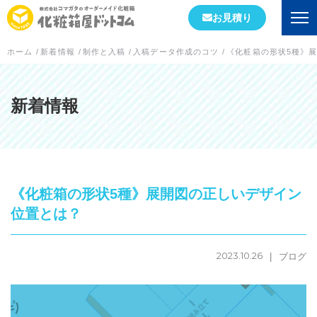
お見積り
ホーム
/
新着情報
/
制作と入稿
/
入稿データ作成のコツ
/
《化粧箱の形状5種》
会社情報
初めての方へ
新着情報
会社概要
当社が選ばれる理由
《化粧箱の形状5種》展開図の正しいデザイン
工場案内
位置とは？
スタッフブログ
2023.10.26
ブログ
実績紹介
箱の形状