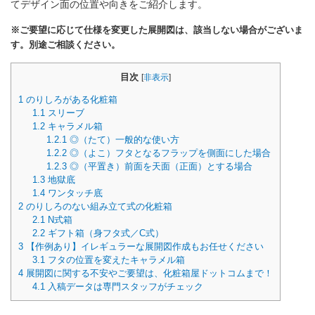
てデザイン面の位置や向きをご紹介します。
※ご要望に応じて仕様を変更した展開図は、該当しない場合がございま
す。別途ご相談ください。
目次
[
非表示
]
1
のりしろがある化粧箱
1.1
スリーブ
1.2
キャラメル箱
1.2.1
◎（たて）一般的な使い方
1.2.2
◎（よこ）フタとなるフラップを側面にした場合
1.2.3
◎（平置き）前面を天面（正面）とする場合
1.3
地獄底
1.4
ワンタッチ底
2
のりしろのない組み立て式の化粧箱
2.1
N式箱
2.2
ギフト箱（身フタ式／C式）
3
【作例あり】イレギュラーな展開図作成もお任せください
3.1
フタの位置を変えたキャラメル箱
4
展開図に関する不安やご要望は、化粧箱屋ドットコムまで！
4.1
入稿データは専門スタッフがチェック