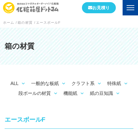
お見積り
ホーム
/
箱の材質
/
エースボールF
会社情報
初めての方へ
箱の材質
会社概要
当社が選ばれる理由
ALL
一般的な板紙
クラフト系
特殊紙
工場案内
段ボールの材質
機能紙
紙の豆知識
スタッフブログ
実績紹介
エースボールF
箱の形状