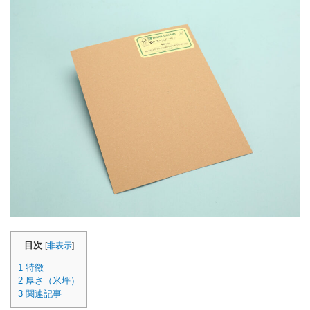
箱の材質
お問合せ
「印刷あり」お見積り
「印刷なし」お見積り
サンプル請求
その他のお問合せ
よくあるご質問
目次
[
非表示
]
1
特徴
2
厚さ（米坪）
3
関連記事