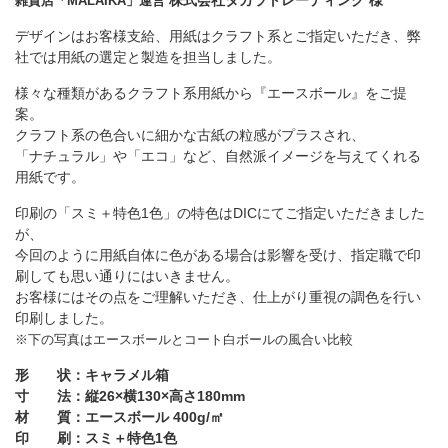
雑貨店「MALAIKA」運営
デザインはお客様支給、用紙はクラフト系とご指定いただき、弊
社では用紙の選定と製造を担当しました。
様々な種類があるクラフト系用紙から『エースボール』をご提
案。
クラフト系の色合いに細かな古紙の粒感がプラスされ、
「ナチュラル」や「エコ」など、自然派イメージを与えてくれる
用紙です。
印刷の「スミ＋特色1色」の特色はDICにてご指定いただきました
が、
今回のように用紙自体に色がある場合は影響を受け、指定職で印
刷しても思い通りにはいきません。
お客様にはその点をご理解いただき、仕上がり重視の調色を行い
印刷しました。
※下の写真はエースボールとコート白ボールの風合い比較
形 状：キャラメル箱
寸 法：縦26×横130×高さ180mm
材 質：エースボール 400g/㎡
印 刷：スミ＋特色1色