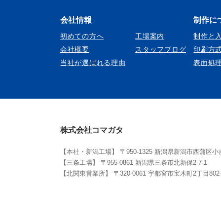
会社情報
制作に
初めての方へ
工場案内
制作と
会社概要
スタッフブログ
印刷方
当社が選ばれる理由
表面処
株式会社コマガタ
【本社・新潟工場】 〒950-1325 新潟県新潟市西蒲区小吉2127-3
【三条工場】 〒955-0861 新潟県三条市北新保2-7-1
【北関東営業所】 〒320-0061 宇都宮市宝木町2丁目802-1 ヴ