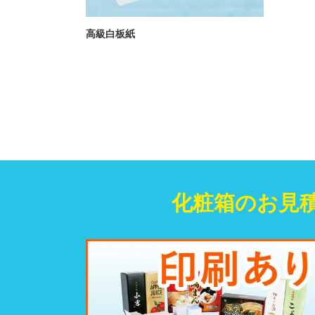
高級白板紙
化粧箱のお見