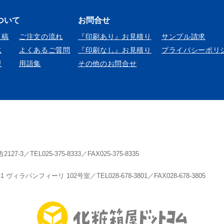
ついて
お問合せ
入稿
ご注文の流れ
『印刷あり』お見積り
サンプル請求
式
よくあるご質問
『印刷なし』お見積り
プライバシーポリ
理
用語集
その他のお問合せ
／TEL025-375-8333／FAX025-375-8335
ィラパンフィーリ 102号室／TEL028-678-3801／FAX028-678-3805