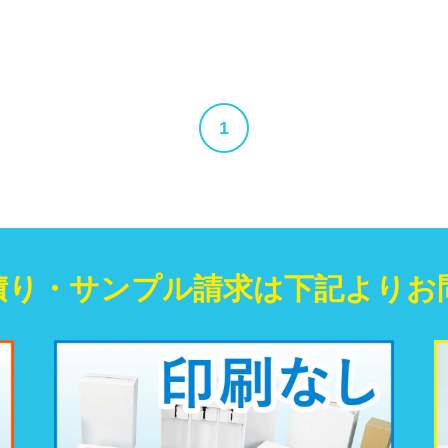
1
積り・
サンプル請求は
下記よりお