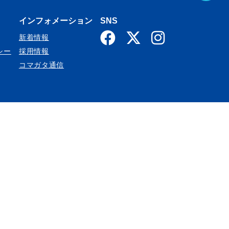
A
インフォメーション
SNS
新着情報
G
シー
採用情報
コマガタ通信
E
T
O
P