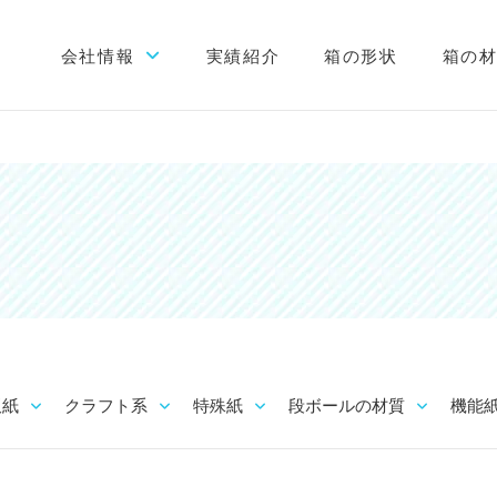
会社情報
実績紹介
箱の形状
箱の
初めての方へ
会社概要
当社が選ばれる理由
工場案内
スタッフブログ
板紙
クラフト系
特殊紙
段ボールの材質
機能