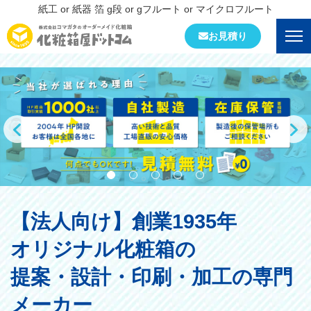
紙工 or 紙器 箔 g段 or gフルート or マイクロフルート