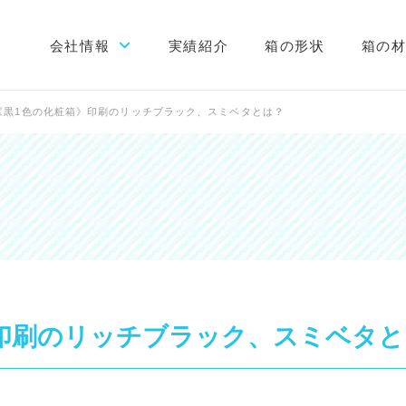
会社情報
実績紹介
箱の形状
箱の
初めての方へ
《黒1色の化粧箱》印刷のリッチブラック、スミベタとは？
会社概要
当社が選ばれる理由
工場案内
スタッフブログ
印刷のリッチブラック、スミベタと