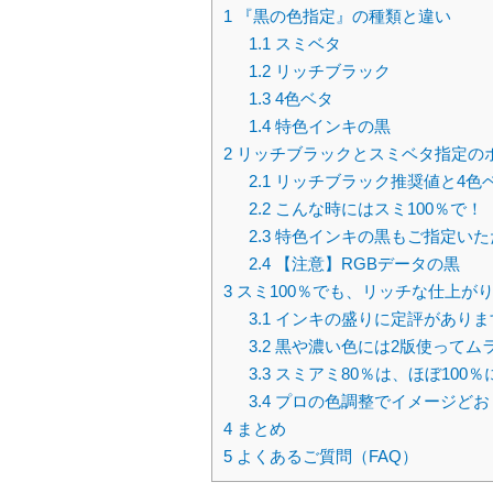
1
『黒の色指定』の種類と違い
1.1
スミベタ
1.2
リッチブラック
1.3
4色ベタ
1.4
特色インキの黒
2
リッチブラックとスミベタ指定の
2.1
リッチブラック推奨値と4色
2.2
こんな時にはスミ100％で！
2.3
特色インキの黒もご指定いた
2.4
【注意】RGBデータの黒
3
スミ100％でも、リッチな仕上が
3.1
インキの盛りに定評がありま
3.2
黒や濃い色には2版使ってム
3.3
スミアミ80％は、ほぼ100％
3.4
プロの色調整でイメージどお
4
まとめ
5
よくあるご質問（FAQ）