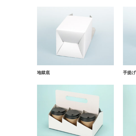
地獄底
手提げ