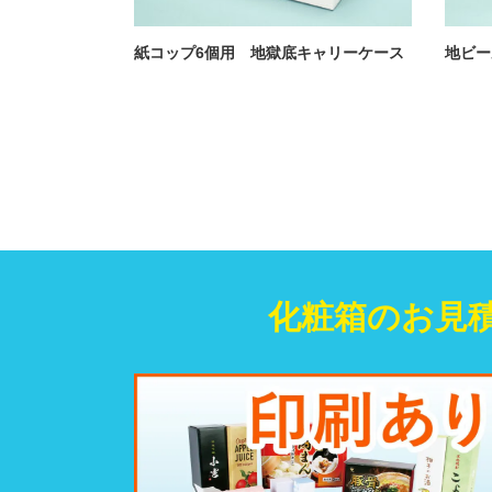
紙コップ6個用 地獄底キャリーケース
地ビー
化粧箱のお見