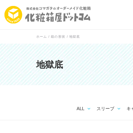
ホーム
/
箱の形状
/
地獄底
地獄底
ALL
スリーブ
キ