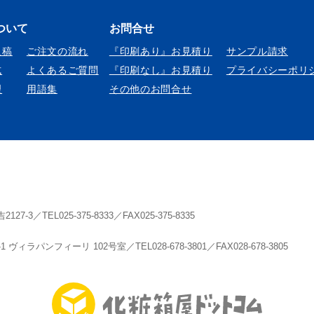
ついて
お問合せ
入稿
ご注文の流れ
『印刷あり』お見積り
サンプル請求
式
よくあるご質問
『印刷なし』お見積り
プライバシーポリ
理
用語集
その他のお問合せ
／TEL025-375-8333／FAX025-375-8335
ィラパンフィーリ 102号室／TEL028-678-3801／FAX028-678-3805