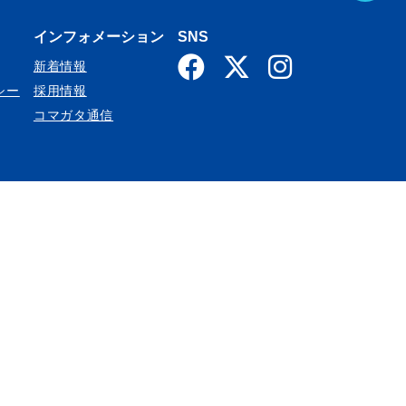
A
インフォメーション
SNS
新着情報
G
シー
採用情報
コマガタ通信
E
T
O
P