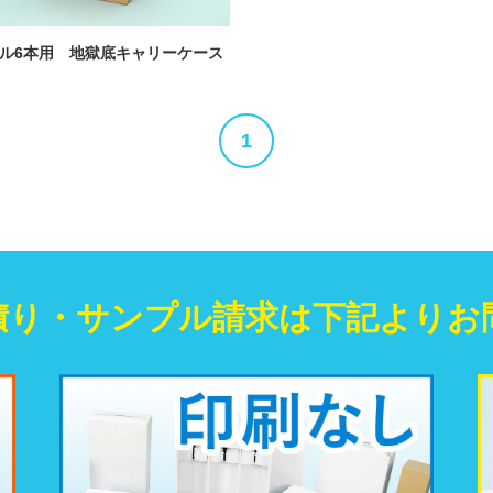
ル6本用 地獄底キャリーケース
1
積り・
サンプル請求は
下記よりお