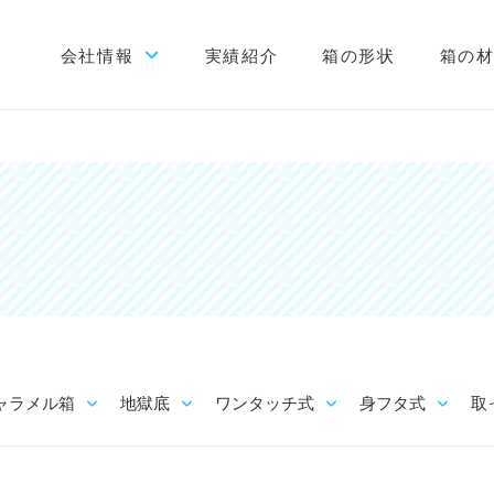
会社情報
実績紹介
箱の形状
箱の
初めての方へ
会社概要
当社が選ばれる理由
工場案内
スタッフブログ
ャラメル箱
地獄底
ワンタッチ式
身フタ式
取