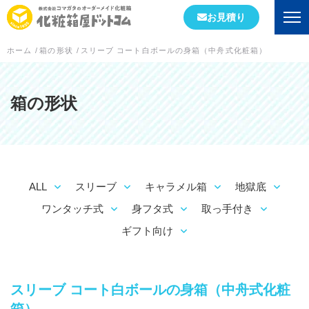
お見積り
ホーム
/
箱の形状
/
スリーブ コート白ボールの身箱（中舟式化粧箱）
会社情報
初めての方へ
箱の形状
会社概要
当社が選ばれる理由
ALL
スリーブ
キャラメル箱
地獄底
工場案内
ワンタッチ式
身フタ式
取っ手付き
スタッフブログ
ギフト向け
実績紹介
スリーブ コート白ボールの身箱（中舟式化粧
箱の形状