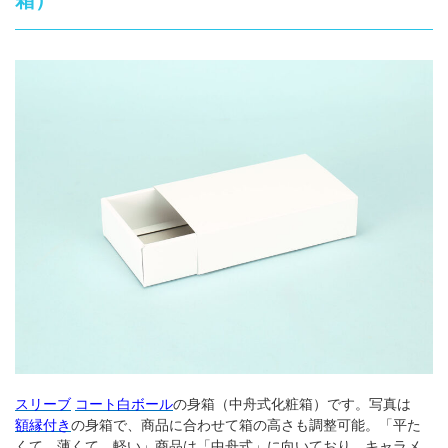
箱）
箱の材質
お問合せ
「印刷あり」お見積り
「印刷なし」お見積り
サンプル請求
その他のお問合せ
よくあるご質問
スリーブ
コート白ボール
の身箱（中舟式化粧箱）です。写真は
額縁付き
の身箱で、商品に合わせて箱の高さも調整可能。「平た
くて、薄くて、軽い」商品は「中舟式」に向いており、キャラメ