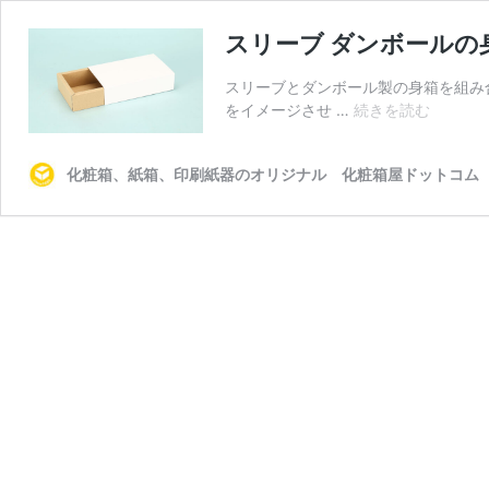
スリーブ ダンボールの
スリーブとダンボール製の身箱を組み
ス
をイメージさせ …
続きを読む
リ
ー
化粧箱、紙箱、印刷紙器のオリジナル 化粧箱屋ドットコム
ブ
ダ
ン
ボ
ー
ル
の
身
箱
（中
舟
式
化
粧