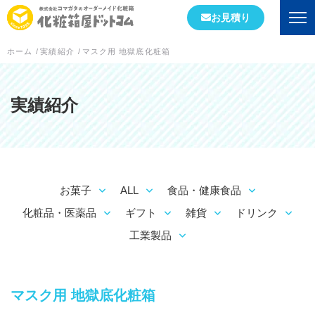
お見積り
ホーム
/
実績紹介
/
マスク用 地獄底化粧箱
会社情報
初めての方へ
実績紹介
会社概要
当社が選ばれる理由
お菓子
ALL
食品・健康食品
工場案内
化粧品・医薬品
ギフト
雑貨
ドリンク
スタッフブログ
工業製品
実績紹介
マスク用 地獄底化粧箱
箱の形状