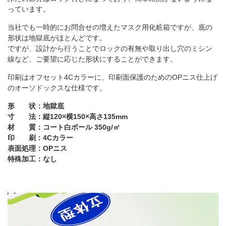
っています。
当社でも一時的にお問合せの増えたマスク用化粧箱ですが、底の
形状は地獄底がほとんどです。
ですが、設計から行うことでロックの有無や取り出し穴のミシン
線など、ご要望に応じた形状にすることができます。
印刷はオフセット4Cカラーに、印刷面保護のためのOPニス仕上げ
のオーソドックスな仕様です。
形 状：地獄底
寸 法：縦120×横150×高さ135mm
材 質：コート白ボール 350g/㎡
印 刷：4Cカラー
表面処理：OPニス
特殊加工：なし