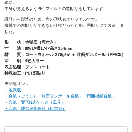
箱に、
中身が見えるようPETフィルムの窓貼りをしています。
設計から製造のため、窓の形状もオリジナルです。
機械での窓貼りができない仕様だったため、手貼りにて製造しま
した。
形 状：地獄底（窓付き）
寸 法：縦61×横174×高さ154mm
材 質：コート白ボール 270g/㎡ ＋ 片面ダンボール（FF/C5）
印 刷：4色カラー
表面処理：プレスコート
特殊加工：PET窓貼り
※関連リンク
・地獄底
・合紙（ごうし）「片面ダンボール合紙」「両面板紙合紙」
・合紙 変形N式ケース（工具）
・合紙 地獄底化粧箱（日本酒）