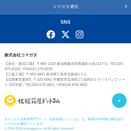
コマガタ通信
SNS
株式会社コマガタ
【本社・新潟工場】 〒950-1325 新潟県新潟市西蒲区小吉2127-3／TEL025-
375-8333／FAX025-375-8335
【三条工場】 〒955-0861 新潟県三条市北新保2-7-1
【北関東営業所】 〒320-0061 宇都宮市宝木町2丁目802-1 ヴィラパンフィー
リ 102号室／TEL028-678-3801／FAX028-678-3805
P
A
オリジナル化粧箱専門サイト「化粧箱屋ドットコム」は、昭和10年創業の株式会社
コマガタが運営しています。
© 2004-2026 komagata co.,ltd All rights reserved.
G