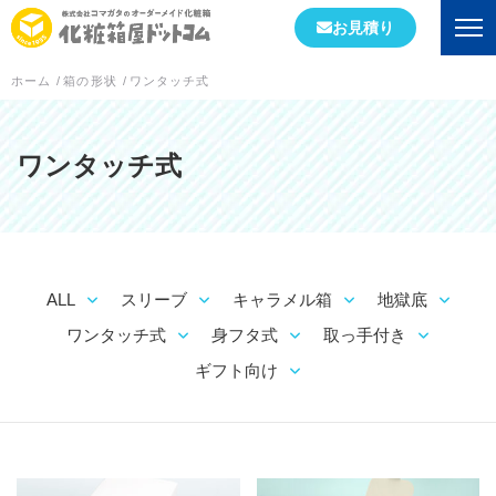
お見積り
ホーム
/
箱の形状
/
ワンタッチ式
会社情報
初めての方へ
ワンタッチ式
会社概要
当社が選ばれる理由
ALL
スリーブ
キャラメル箱
地獄底
工場案内
ワンタッチ式
身フタ式
取っ手付き
スタッフブログ
ギフト向け
実績紹介
箱の形状