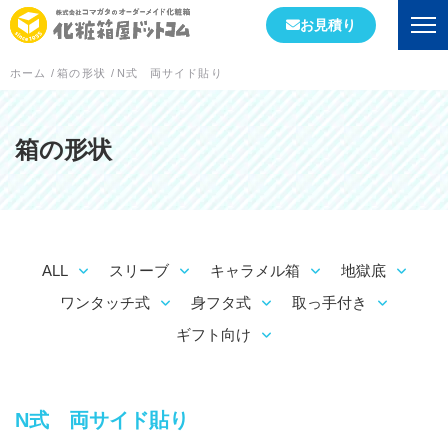
お見積り
ホーム
/
箱の形状
/
N式 両サイド貼り
会社情報
初めての方へ
箱の形状
会社概要
当社が選ばれる理由
ALL
スリーブ
キャラメル箱
地獄底
工場案内
ワンタッチ式
身フタ式
取っ手付き
スタッフブログ
ギフト向け
実績紹介
N式 両サイド貼り
箱の形状