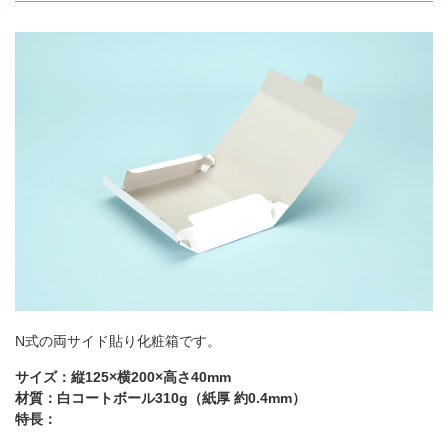
箱の材質
お問合せ
「印刷あり」お見積り
「印刷なし」お見積り
サンプル請求
その他のお問合せ
よくあるご質問
N式の両サイド貼り化粧箱です。
サイズ：縦125×横200×高さ40mm
材質：白コートボール310g（紙厚 約0.4mm）
特長：