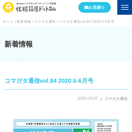
お見積り
ホーム
/
新着情報
/
コマガタ通信
/
コマガタ通信vol.84 2020.5-6月号
会社情報
初めての方へ
新着情報
会社概要
当社が選ばれる理由
コマガタ通信vol.84 2020.5-6月号
工場案内
スタッフブログ
2020.05.27
コマガタ通信
実績紹介
箱の形状