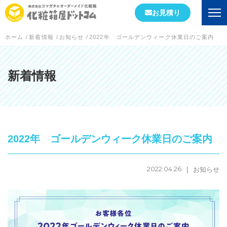
お見積り
ホーム
/
新着情報
/
お知らせ
/
2022年 ゴールデンウィーク休業日のご案内
会社情報
初めての方へ
新着情報
会社概要
当社が選ばれる理由
2022年 ゴールデンウィーク休業日のご案内
工場案内
スタッフブログ
2022.04.26
お知らせ
実績紹介
箱の形状