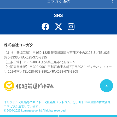
コマガタ通信
SNS
株式会社コマガタ
【本社・新潟工場】 〒950-1325 新潟県新潟市西蒲区小吉2127-3／TEL025-
375-8333／FAX025-375-8335
【三条工場】 〒955-0861 新潟県三条市北新保2-7-1
【北関東営業所】 〒320-0061 宇都宮市宝木町2丁目802-1 ヴィラパンフィー
リ 102号室／TEL028-678-3801／FAX028-678-3805
P
A
オリジナル化粧箱専門サイト「化粧箱屋ドットコム」は、昭和10年創業の株式会社
コマガタが運営しています。
© 2004-2026 komagata co.,ltd All rights reserved.
G