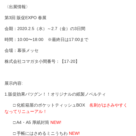
〈出展情報〉
第3回 販促EXPO 春展
会期：2020.2.5（水）～2.7（金）の3日間
時間：10:00〜18:00 ※最終日は17:00まで
会場：幕張メッセ
株式会社コマガタ小間番号：【17-20】
展示内容:
1.販促効果バツグン！！
オリジナルの紙製ノベルティ
□ 化粧箱屋のポケットティッシュBOX
名刺がはさみやすく
なってリニューアル！
□ A4・A5 厚紙封筒
NEW!
□ 手帳にはさめるミニうちわ
NEW!