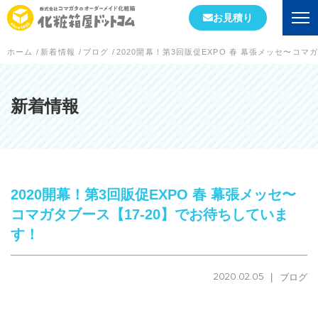
お見積り
ホーム
/
新着情報
/
ブログ
/
2020開幕！第3回販促EXPO 春 幕張メッセ〜コマ
会社情報
初めての方へ
新着情報
会社概要
当社が選ばれる理由
2020開幕！第3回販促EXPO 春 幕張メッセ〜
工場案内
コマガタブース【17-20】でお待ちしていま
す！
スタッフブログ
実績紹介
2020.02.05
ブログ
箱の形状