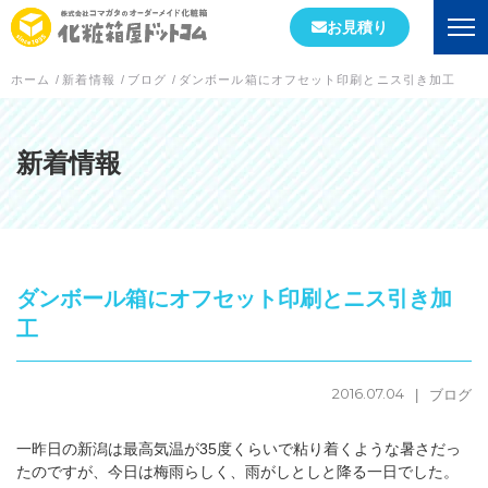
お見積り
ホーム
/
新着情報
/
ブログ
/
ダンボール箱にオフセット印刷とニス引き加工
会社情報
初めての方へ
新着情報
会社概要
当社が選ばれる理由
ダンボール箱にオフセット印刷とニス引き加
工場案内
工
スタッフブログ
2016.07.04
ブログ
実績紹介
一昨日の新潟は最高気温が35度くらいで粘り着くような暑さだっ
箱の形状
たのですが、今日は梅雨らしく、雨がしとしと降る一日でした。