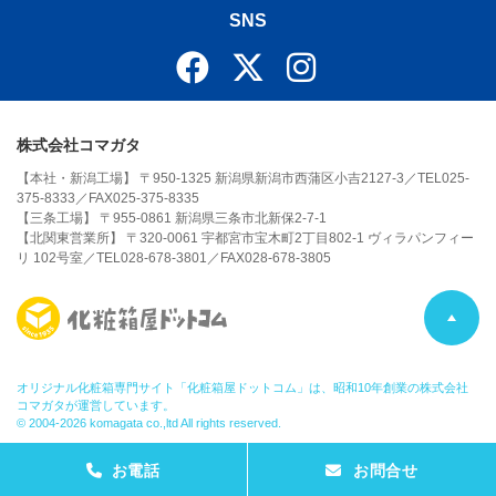
SNS
株式会社コマガタ
【本社・新潟工場】 〒950-1325 新潟県新潟市西蒲区小吉2127-3／TEL025-
375-8333／FAX025-375-8335
【三条工場】 〒955-0861 新潟県三条市北新保2-7-1
【北関東営業所】 〒320-0061 宇都宮市宝木町2丁目802-1 ヴィラパンフィー
リ 102号室／TEL028-678-3801／FAX028-678-3805
P
A
オリジナル化粧箱専門サイト「化粧箱屋ドットコム」は、昭和10年創業の株式会社
コマガタが運営しています。
© 2004-2026 komagata co.,ltd All rights reserved.
G
お電話
お問合せ
E