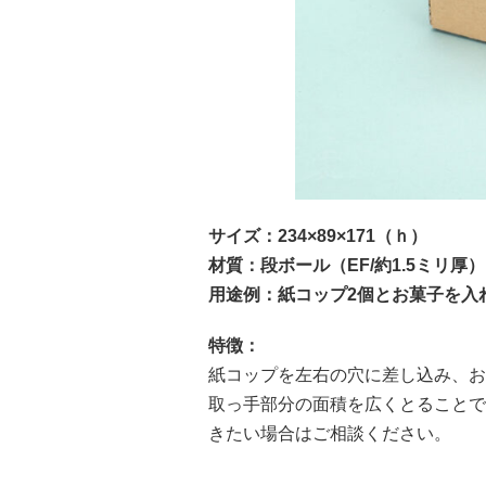
サイズ：
234×89×171
（ｈ）
材質：段ボール（
EF/
約
1.5
ミリ厚）
用途例：紙コップ
2
個とお菓子を入
特徴：
紙コップを左右の穴に差し込み、お
取っ手部分の面積を広くとることで
きたい場合はご相談ください。