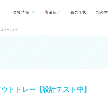
会社情報
実績紹介
箱の形状
箱の
初めての方へ
【設計テスト中】
会社概要
当社が選ばれる理由
工場案内
スタッフブログ
アウトトレー【設計テスト中】