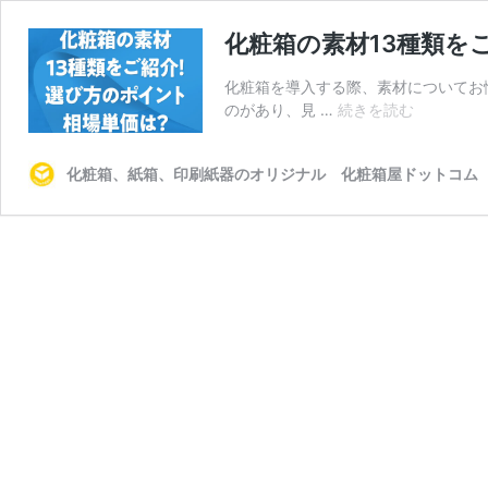
化粧箱の素材13種類を
化粧箱を導入する際、素材についてお
化
のがあり、見 …
続きを読む
粧
箱
化粧箱、紙箱、印刷紙器のオリジナル 化粧箱屋ドットコム
の
素
材
13
種
類
を
ご
紹
介！
選
び
方
の