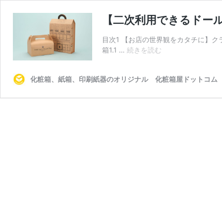
【二次利用できるドー
目次1 【お店の世界観をカタチに】
【二
箱1.1 …
続きを読む
次
利
化粧箱、紙箱、印刷紙器のオリジナル 化粧箱屋ドットコム
用
で
き
る
ド
ー
ル
ハ
ウ
ス
風】
カ
ッ
プ