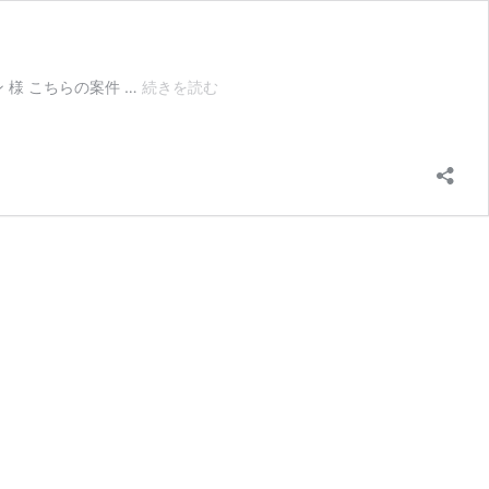
オ
様 こちらの案件 …
続きを読む
リ
ジ
ナ
ル
組
立
て
式
台
紙