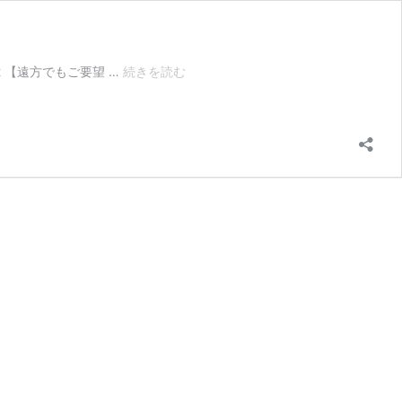
【フ
 【遠方でもご要望 …
続きを読む
タ
裏
デ
ザ
イ
ン】
コ
ス
ト
を
抑
え
て
魅
せ
る
和