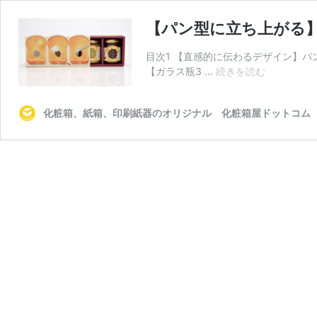
【パン型に立ち上がる
目次1 【直感的に伝わるデザイン】
【パ
【ガラス瓶3 …
続きを読む
ン
型
化粧箱、紙箱、印刷紙器のオリジナル 化粧箱屋ドットコム
に
立
ち
上
が
る】
あ
ん
こ
ジ
ャ
ム
用
ス